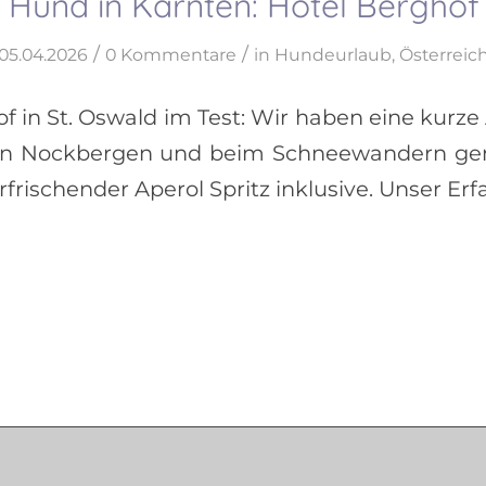
 Hund in Kärnten: Hotel Berghof
/
/
05.04.2026
0 Kommentare
in
Hundeurlaub
,
Österreic
f in St. Oswald im Test: Wir haben eine kurze
en Nockbergen und beim Schneewandern geno
frischender Aperol Spritz inklusive. Unser Erf