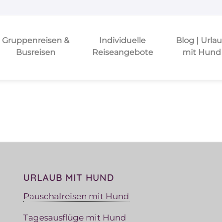
Gruppenreisen &
Individuelle
Blog | Urla
Busreisen
Reiseangebote
mit Hund
URLAUB MIT HUND
Pauschalreisen mit Hund
Tagesausflüge mit Hund