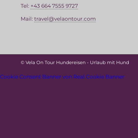
Tel:
+43 664 7555 9727
Mail:
travel@velaontour.com
©
Vela On Tour Hundereisen - Urlaub mit Hund
Cookie Consent Banner von Real Cookie Banner