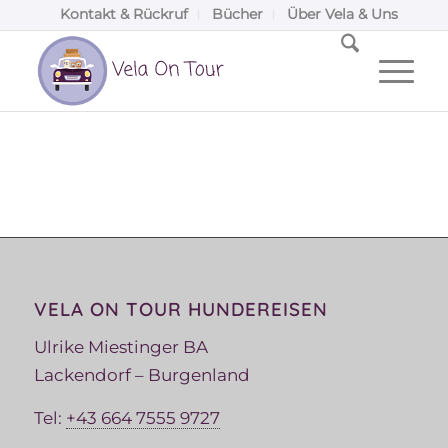
Kontakt & Rückruf
Bücher
Über Vela & Uns
VELA ON TOUR HUNDEREISEN
Ulrike Miestinger BA
Lackendorf – Burgenland
Tel:
+43 664 7555 9727